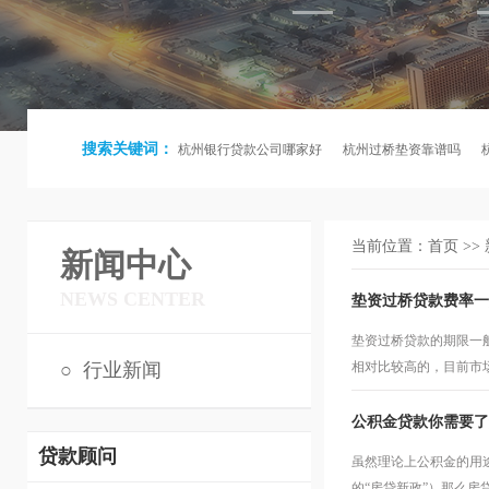
搜索关键词：
杭州银行贷款公司哪家好
杭州过桥垫资靠谱吗
当前位置：
首页
>>
新闻中心
NEWS CENTER
垫资过桥贷款费率一
垫资过桥贷款的期限一
○
行业新闻
相对比较高的，目前市场上
公积金贷款你需要了
贷款顾问
虽然理论上公积金的用
的“房贷新政”）那么