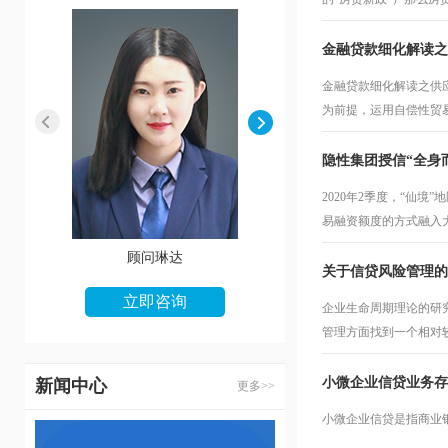
金融贷款细化解读之
金融贷款细化解读之供应链
为前提，运用自偿性贸
隐性集团授信“全身
2020年2季度，“仙
易融资额度的方式融入
顾问琳达
顾问艾妮
关于信贷风险管理的
立即咨询
立即咨询
企业生命周期理论的研
管理方面找到一个相对
小微企业信贷业务存
新闻中心
更多>>
小微企业信贷是指商业